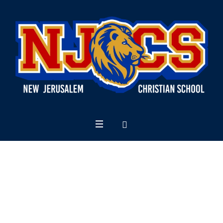
Our Values
Home
/
Our Values